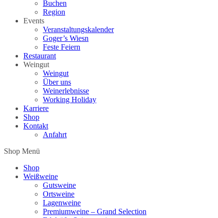
Buchen
Region
Events
Veranstaltungskalender
Goger’s Wiesn
Feste Feiern
Restaurant
Weingut
Weingut
Über uns
Weinerlebnisse
Working Holiday
Karriere
Shop
Kontakt
Anfahrt
Shop Menü
Shop
Weißweine
Gutsweine
Ortsweine
Lagenweine
Premiumweine – Grand Selection