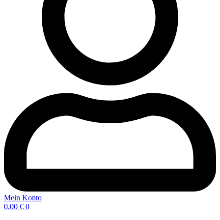
Mein Konto
0,00
€
0