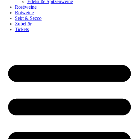
Edelsüße Spitzenweine
Roséweine
Rotweine
Sekt & Secco
Zubehör
Tickets