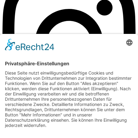
©Weingut Goger
Impressum