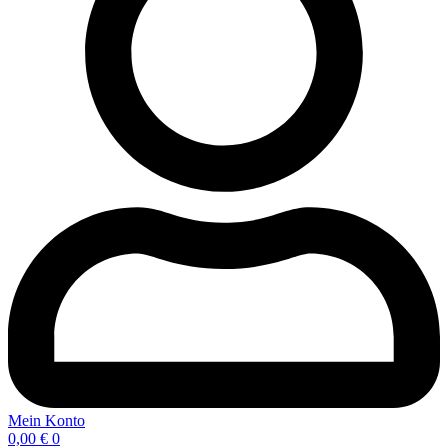
Mein Konto
0,00
€
0