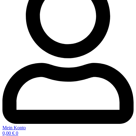
Mein Konto
0,00
€
0