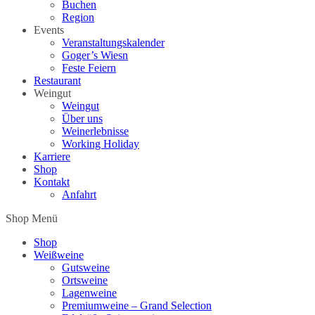
Buchen
Region
Events
Veranstaltungskalender
Goger’s Wiesn
Feste Feiern
Restaurant
Weingut
Weingut
Über uns
Weinerlebnisse
Working Holiday
Karriere
Shop
Kontakt
Anfahrt
Shop Menü
Shop
Weißweine
Gutsweine
Ortsweine
Lagenweine
Premiumweine – Grand Selection