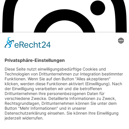
©Weingut Goger
Impressum