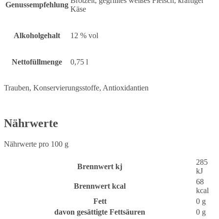
Brotzeit, gegrilltes weißes Fleisch, kräftiger
Genussempfehlung
Käse
Alkoholgehalt
12 % vol
Nettofüllmenge
0,75 l
Trauben, Konservierungsstoffe, Antioxidantien
Nährwerte
Nährwerte pro 100 g
285
Brennwert kj
kJ
68
Brennwert kcal
kcal
Fett
0
g
davon
gesättigte Fettsäuren
0
g