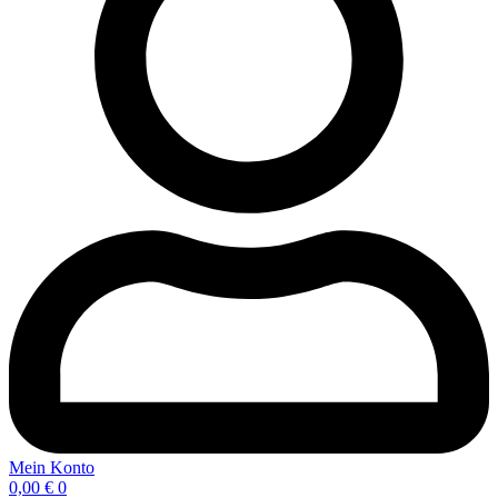
Mein Konto
0,00
€
0