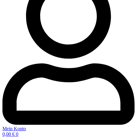
Mein Konto
0,00
€
0