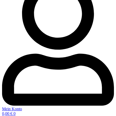
Mein Konto
0,00
€
0