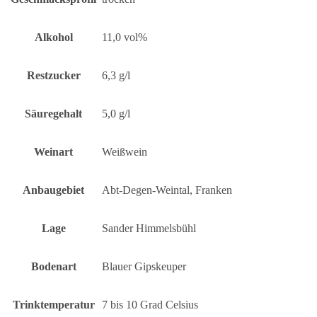
Alkohol
11,0 vol%
Restzucker
6,3 g/l
Säuregehalt
5,0 g/l
Weinart
Weißwein
Anbaugebiet
Abt-Degen-Weintal, Franken
Lage
Sander Himmelsbühl
Bodenart
Blauer Gipskeuper
Trinktemperatur
7 bis 10 Grad Celsius