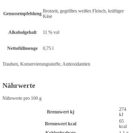
Brotzeit, gegrilltes weißes Fleisch, kräftiger
Genussempfehlung
Käse
Alkoholgehalt
11 % vol
Nettofüllmenge
0,75 l
Trauben, Konservierungsstoffe, Antioxidantien
Nährwerte
Nährwerte pro 100 g
274
Brennwert kj
kJ
65
Brennwert kcal
kcal
Kohlenhydrate
1,1
g