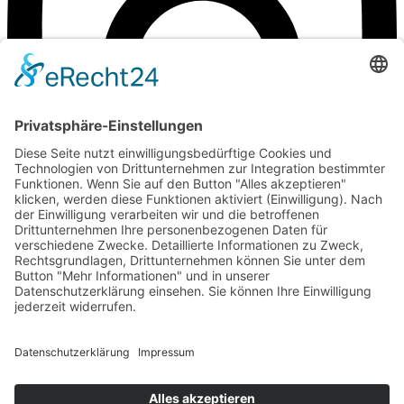
©Weingut Goger
Impressum
Datenschutz
Anfahrt
©Weingut Goger