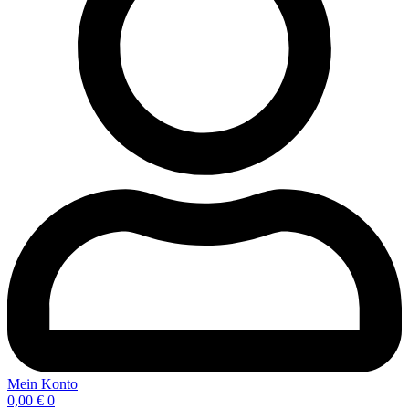
Mein Konto
0,00
€
0