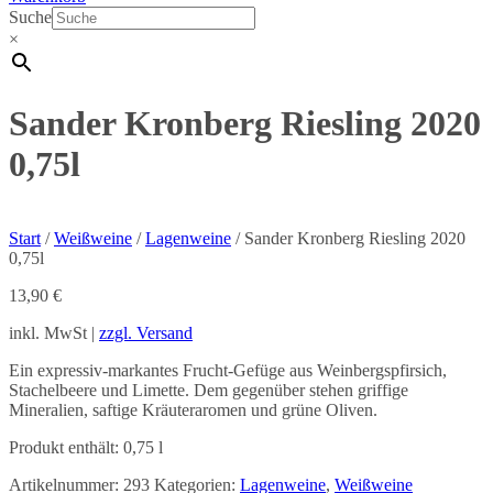
Suche
×
Sander Kronberg Riesling 2020
0,75l
Start
/
Weißweine
/
Lagenweine
/ Sander Kronberg Riesling 2020
0,75l
13,90
€
inkl. MwSt |
zzgl. Versand
Ein expressiv-markantes Frucht-Gefüge aus Weinbergspfirsich,
Stachelbeere und Limette. Dem gegenüber stehen griffige
Mineralien, saftige Kräuteraromen und grüne Oliven.
Produkt enthält: 0,75
l
Artikelnummer:
293
Kategorien:
Lagenweine
,
Weißweine