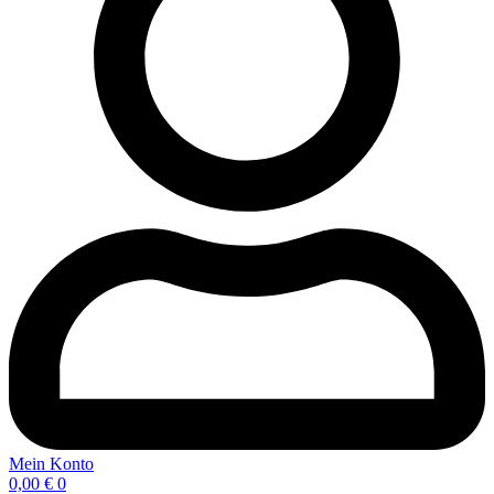
Mein Konto
0,00
€
0