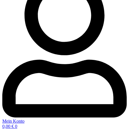
Mein Konto
0,00
€
0