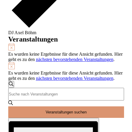
DJ Axel Böhm
Veranstaltungen
Hinweis
Es wurden keine Ergebnisse für diese Ansicht gefunden. Hier
geht es zu den
nächsten bevorstehenden Veranstaltungen
.
Hinweis
Es wurden keine Ergebnisse für diese Ansicht gefunden. Hier
geht es zu den
nächsten bevorstehenden Veranstaltungen
.
Veranstaltungen
Suche
Bitte
Suche
Schlüsselwort
und
eingeben.
Suche
Ansichten,
nach
Veranstaltungen suchen
Navigation
Veranstaltungen
Veranstaltung
Schlüsselwort.
Ansichten-