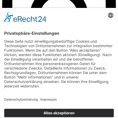
zum Kontakt
©Weingut Goger
Impressum
Datenschutz
Anfahrt
©Weingut Goger