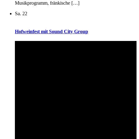
Musikprogramm, fränkische […]
Sa.
22
Hofweinfest mit Sound City Group