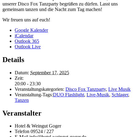
unserer Disco Fox Tanzparty begrüßen zu dürfen. Lasst uns
gemeinsam tanzen und die Nacht zum Tag machen!
Wir freuen uns auf euch!
Google Kalender
iCalendar
Outlook 365
Outlook Live
Details
Datum:
September 17, 2025
Zeit:
20:00 - 23:30
Veranstaltungskategorien:
Disco Fox Tanzparty
,
Live Musik
Veranstaltung-Tags:
DUO Flashlight
,
Live-Musik
,
Schlager
,
Tanzen
Veranstalter
Hotel & Weingut Goger
Telefon
09524 / 227
E-Mail
info@hotel-weingut-goger.de