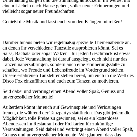
Unterhaltung sorgen und die Stimmung auflockern. Ihr werdet mit
einem Lächeln nach Hause gehen, voller neuer Erinnerungen und
vielleicht sogar neuer Freundschaften.
Genießt die Musik und lasst euch von den Klängen mitreißen!
Darüber hinaus bieten wir regelmäßig spezielle Themenabende an,
an denen ihr verschiedene Tanzstile ausprobieren könnt. Sei es
Salsa, Bachata oder sogar Walzer – für jeden Geschmack ist etwas
dabei. Jede Veranstaltung ist darauf ausgelegt, euch nicht nur das
Tanzen näherzubringen, sondern auch eine Erinnerungsstätte zu
schaffen, wo Freude und Lebensfreude im Vordergrund stehen.
Unsere erfahrenen Tanzlehrer stehen bereit, um euch in die Welt des
Disco Fox einzuführen und euch zum Tanzen zu motivieren.
Seid dabei und verbringt einen Abend voller Spaß, Genuss und
unvergesslicher Momente!
Außerdem könnt ihr euch auf Gewinnspiele und Verlosungen
freuen, die während der Tanzpartys stattfinden. Das gibt jedem die
Möglichkeit, tolle Preise zu gewinnen, sei es ein kostenloses
Abendessen im Restaurant oder Freikarten für zukünftige
Veranstaltungen. Seid dabei und verbringt einen Abend voller Spaß,
Genuss und unvergesslicher Momente! Wir glauben, dass das