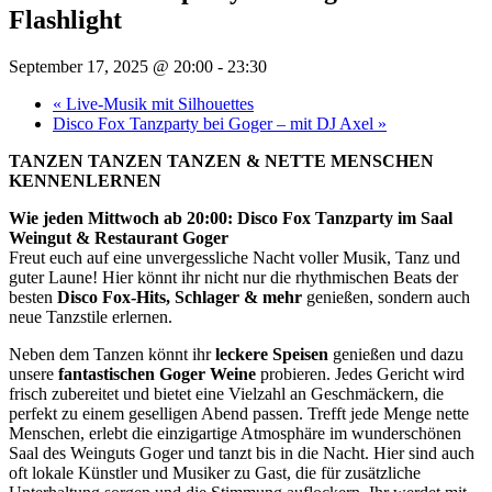
Flashlight
September 17, 2025 @ 20:00
-
23:30
«
Live-Musik mit Silhouettes
Disco Fox Tanzparty bei Goger – mit DJ Axel
»
TANZEN TANZEN TANZEN & NETTE MENSCHEN
KENNENLERNEN
Wie jeden Mittwoch ab 20:00: Disco Fox Tanzparty im Saal
Weingut & Restaurant Goger
Freut euch auf eine unvergessliche Nacht voller Musik, Tanz und
guter Laune! Hier könnt ihr nicht nur die rhythmischen Beats der
besten
Disco Fox-Hits, Schlager & mehr
genießen, sondern auch
neue Tanzstile erlernen.
Neben dem Tanzen könnt ihr
leckere Speisen
genießen und dazu
unsere
fantastischen Goger Weine
probieren. Jedes Gericht wird
frisch zubereitet und bietet eine Vielzahl an Geschmäckern, die
perfekt zu einem geselligen Abend passen. Trefft jede Menge nette
Menschen, erlebt die einzigartige Atmosphäre im wunderschönen
Saal des Weinguts Goger und tanzt bis in die Nacht. Hier sind auch
oft lokale Künstler und Musiker zu Gast, die für zusätzliche