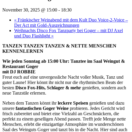
November 30, 2025 @ 15:00
-
18:30
«
Fränkischer Weinabend mit dem Kult Duo Voice-2-Voice –
Der Act mit Gold-Auszeichnungen
Weihnachts Disco Fox Tanzparty bei Goger – mit DJ Axel
und Duo Flashlight
»
TANZEN TANZEN TANZEN & NETTE MENSCHEN
KENNENLERNEN
Wie jeden Sonntag ab 15:00 Uhr: Tanztee im Saal Weingut &
Restaurant Goger
mit DJ ROBBIE
Freut euch auf eine unvergessliche Nacht voller Musik, Tanz und
guter Laune! Hier könnt ihr nicht nur die rhythmischen Beats der
besten
Disco Fox-Hits, Schlager & mehr
genießen, sondern auch
neue Tanzstile erlernen.
Neben dem Tanzen könnt ihr
leckere Speisen
genießen und dazu
unsere
fantastischen Goger Weine
probieren. Jedes Gericht wird
frisch zubereitet und bietet eine Vielzahl an Geschmäckern, die
perfekt zu einem geselligen Abend passen. Trefft jede Menge nette
Menschen, erlebt die einzigartige Atmosphäre im wunderschönen
Saal des Weinguts Goger und tanzt bis in die Nacht. Hier sind auch