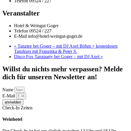
Telefon
09524 / 227
Veranstalter
Hotel & Weingut Goger
Telefon
09524 / 227
E-Mail
info@hotel-weingut-goger.de
«
Tanztee bei Goger – mit DJ Axel Böhm + kostenlosen
Tanzkurs mit Franziska & Peter S.
Disco Fox Tanzparty bei Goger – mit DJ Axel
»
Willst du nichts mehr verpassen? Melde
dich für unseren Newsletter an!
Name
E-Mail
anmelden
Check-In Zeiten
Weinhotel
Der Check-In ist bei uns täglich zwischen 13 Uhr und 18 Uhr