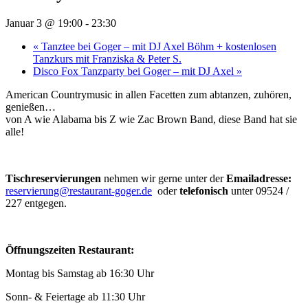
Januar 3 @ 19:00
-
23:30
«
Tanztee bei Goger – mit DJ Axel Böhm + kostenlosen
Tanzkurs mit Franziska & Peter S.
Disco Fox Tanzparty bei Goger – mit DJ Axel
»
American Countrymusic in allen Facetten zum abtanzen, zuhören,
genießen…
von A wie Alabama bis Z wie Zac Brown Band, diese Band hat sie
alle!
Tischreservierungen
nehmen wir gerne unter der
Emailadresse:
reservierung@restaurant-goger.de
oder
telefonisch
unter 09524 /
227 entgegen.
Öffnungszeiten Restaurant:
Montag bis Samstag ab 16:30 Uhr
Sonn- & Feiertage ab 11:30 Uhr